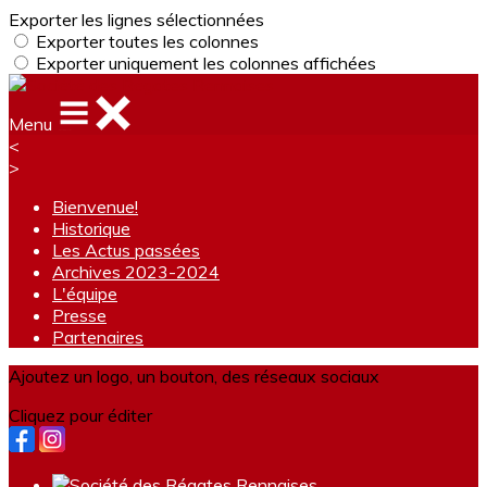
Exporter les lignes sélectionnées
Exporter toutes les colonnes
Exporter uniquement les colonnes affichées
Menu
<
>
Bienvenue!
Historique
Les Actus passées
Archives 2023-2024
L'équipe
Presse
Partenaires
Ajoutez un logo, un bouton, des réseaux sociaux
Cliquez pour éditer