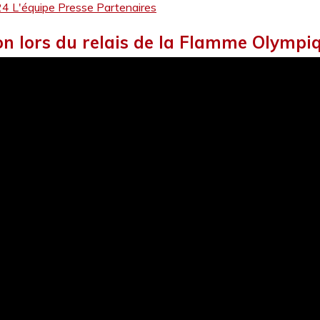
24
L'équipe
Presse
Partenaires
ion lors du relais de la Flamme Olympiq