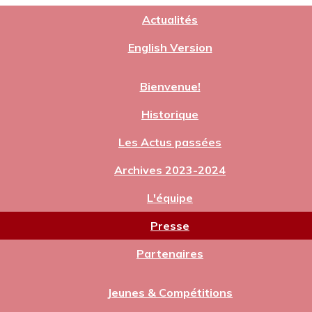
Actualités
English Version
Bienvenue!
Historique
Les Actus passées
Archives 2023-2024
L'équipe
Presse
Partenaires
Jeunes & Compétitions