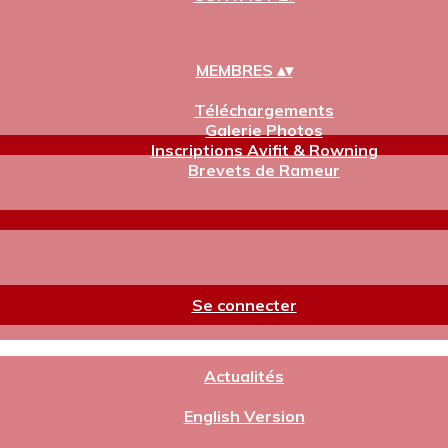
MEMBRES
▴
▾
Téléchargements
Galerie Photos
Inscriptions Avifit & Rowning
Brevets de Rameur
Se connecter
Actualités
English Version