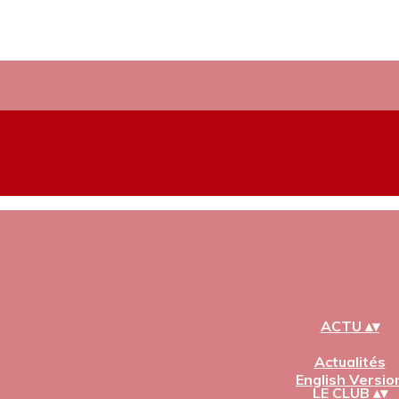
ACTU
▴
▾
Actualités
English Versio
LE CLUB
▴
▾