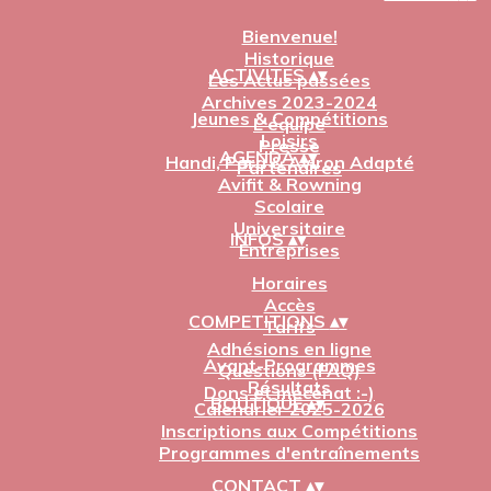
Bienvenue!
Historique
ACTIVITES
▴
▾
Les Actus passées
Archives 2023-2024
Jeunes & Compétitions
L'équipe
Loisirs
Presse
AGENDA
▴
▾
Handi, Para & Aviron Adapté
Partenaires
Avifit & Rowning
Scolaire
Universitaire
INFOS
▴
▾
Entreprises
Horaires
Accès
COMPETITIONS
▴
▾
Tarifs
Adhésions en ligne
Avant-Programmes
Questions (FAQ)
Résultats
Dons et mécénat :-)
BOUTIQUE
▴
▾
Calendrier 2025-2026
Inscriptions aux Compétitions
Programmes d'entraînements
CONTACT
▴
▾